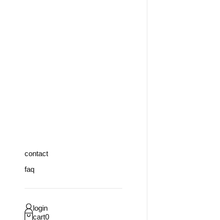
contact
faq
login
0
cart